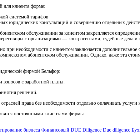
й для клиента форме:
бкой системой тарифов
ьных юридических консультаций и совершению отдельных дейст
абонентском обслуживании за клиентом закрепляется определенно
ереговоры с организациями — контрагентами, судебные дела и т
но при необходимости с клиентом заключается дополнительное с
комплексном абонентском обслуживании. Однако, даже эта стоим
ридической фирмой Бельфор:
и взносов с заработной платы.
принятия решений.
отраслей права без необходимости отдельно оплачивать услуги 
новятся постоянными клиентами фирмы.
тирование бизнеса
Финансовый DUE Diligence
Due diligence
Бух