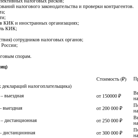
спективных налоговых рисков;
ований налогового законодательства и проверки контрагентов.
та;
ти;
 в КИК и иностранных организациях;
ыль КИК;
ствия) сотрудников налоговых органов;
 России;
оговым спорам.
лиц)
П
Стоимость (₽)
х деклараций налогоплательщика)
В
 – выездная
от 150000 ₽
н
П
— выездная
от 200 000 ₽
н
В
 – дистанционная
от 250 000 ₽
н
П
— дистанционная
от 300 000 ₽
н