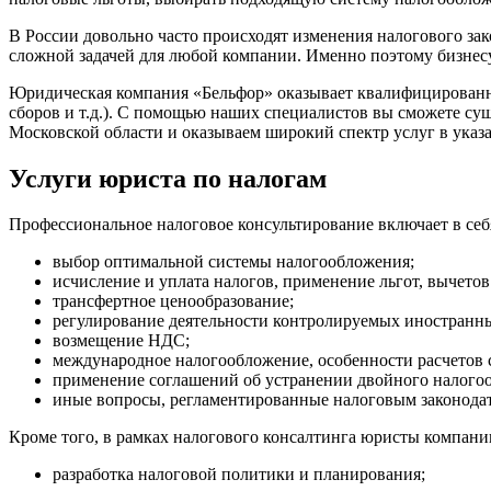
В России довольно часто происходят изменения налогового зак
сложной задачей для любой компании. Именно поэтому бизнес
Юридическая компания «Бельфор» оказывает квалифицированну
сборов и т.д.). С помощью наших специалистов вы сможете су
Московской области и оказываем широкий спектр услуг в указ
Услуги юриста по налогам
Профессиональное налоговое консультирование включает в с
выбор оптимальной системы налогообложения;
исчисление и уплата налогов, применение льгот, вычето
трансфертное ценообразование;
регулирование деятельности контролируемых иностранны
возмещение НДС;
международное налогообложение, особенности расчетов
применение соглашений об устранении двойного налого
иные вопросы, регламентированные налоговым законодат
Кроме того, в рамках налогового консалтинга юристы компан
разработка налоговой политики и планирования;